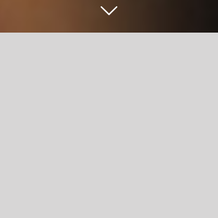
HOE HET BEGINT
KIES HET
ABONNEMENT
DAT BEST BIJ
JOUW PAST.
Wil je graag meerdere malen per week komen? Overtuigd
om het heel jaar te fitnessen? Fitness in combinatie met
groepsles? Kom je enkel voor de groepsles? Het maakt niet