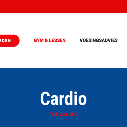
GYM & LESSEN
VOEDINGSADVIES
RDEN
Cardio
Push your limit!