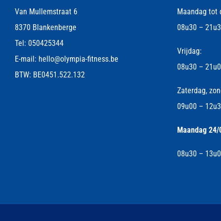
Van Mullemstraat 6
Maandag tot 
8370 Blankenberge
08u30 – 21u
Tel:
050425344
Vrijdag:
E-mail:
hello@olympia-fitness.be
08u30 – 21u
BTW: BE0451.522.132
Zaterdag, zon
09u00 – 12u
Maandag 24/06
08u30 – 13u0