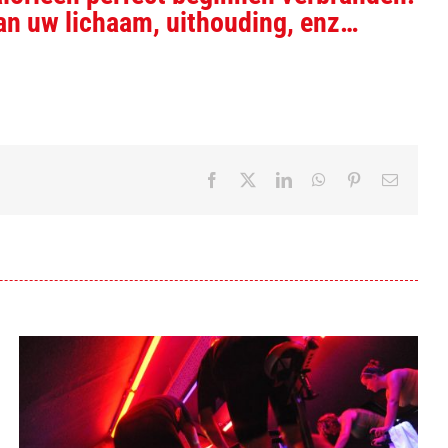
an uw lichaam, uithouding, enz…
Facebook
Twitter
LinkedIn
WhatsApp
Pinterest
E-
mail