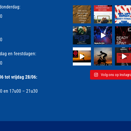
donderdag:
30
00
dag en feestdagen:
30
Volg ons op Instag
 tot vrijdag 28/06:
0 en 17u00 – 21u30