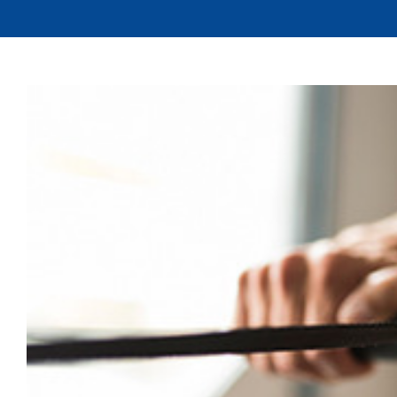
View
Larger
Image